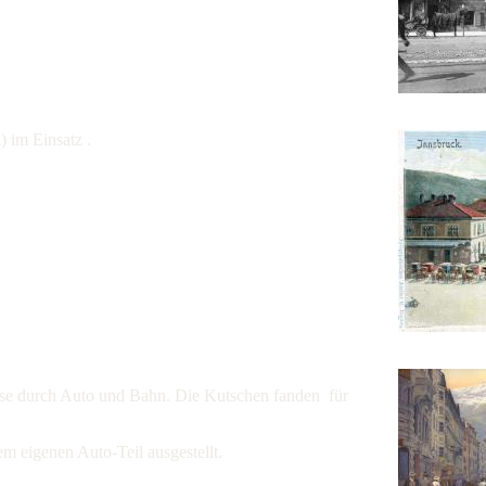
 im Einsatz .
öse durch Auto und Bahn. Die Kutschen fanden für
m eigenen Auto-Teil ausgestellt.