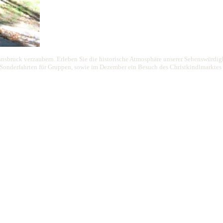
nnsbruck verzaubern. Erleben Sie die historische Atmosphäre unserer Sehenswürdigke
d Sonderfahrten für Gruppen, sowie im Dezember ein Besuch des Christkindlmarktes 