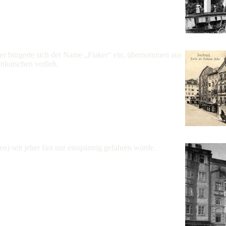
er bürgerte sich der Name „Fiaker“ ein, übernommen aus
nkutschen verlieh.
en) seit jeher fast nur einspännig gefahren wurde.