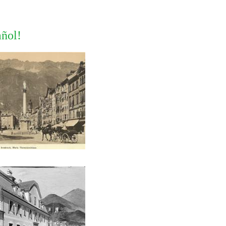
añol!