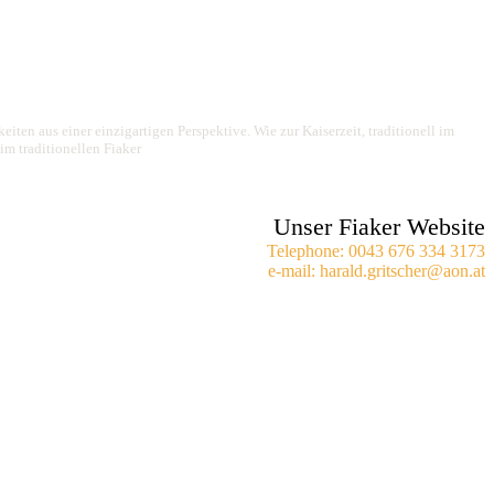
iten aus einer einzigartigen Perspektive. Wie zur Kaiserzeit, traditionell im
im traditionellen Fiaker
Unser Fiaker Website
Telephone: 0043 676 334 3173
e-mail: harald.gritscher@aon.at