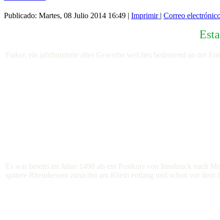
Publicado: Martes, 08 Julio 2014 16:49
|
Imprimir
|
Correo electrónic
Esta
Fiaker, ein jahrhunderte altes Gewerbe welches bedeutend an der E
Es war bereits im Jahre 1490 als ein Postkurs von Innsbruck nach Me
spätere Rheinhessen zunächst am Rhein entlang und schon vor dem J