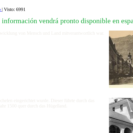
o
| Visto: 6991
 información vendrá pronto disponible en esp
ntwicklung von Mensch und Land mitverantwortlich war.
chelen eingerichtet wurde. Dieser führte durch das
ahr 1500 quer durch das Hügelland.