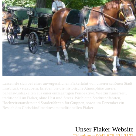
Lassen sie sich bei einer unvergesslichen Fiakerfahrt von unserer schönen Stadt
Innsbruck verzaubern. Erleben Sie die historische Atmosphäre unserer
Sehenswürdigkeiten aus einer einzigartigen Perspektive. Wie zur Kaiserzeit,
traditionell im Fiaker, ohne Hast und Stress. Wir bieten Stadtrundfahrten,
Hochzeitstransfers und Sonderfahrten für Gruppen, sowie im Dezember ein
Besuch des Christkindlmarktes im traditionellen Fiaker
Unser Fiaker Website
Telephone: 0043 676 334 3173