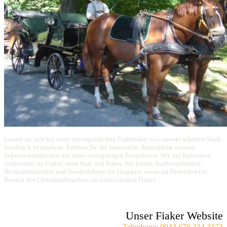
Lassen sie sich bei einer unvergesslichen Fiakerfahrt von unserer schönen Stadt
Innsbruck verzaubern. Erleben Sie die historische Atmosphäre unserer
Sehenswürdigkeiten aus einer einzigartigen Perspektive. Wie zur Kaiserzeit,
traditionell im Fiaker, ohne Hast und Stress. Wir bieten Stadtrundfahrten,
Hochzeitstransfers und Sonderfahrten für Gruppen, sowie im Dezember ein
Besuch des Christkindlmarktes im traditionellen Fiaker
Unser Fiaker Website
Telephone: 0043 676 334 3173