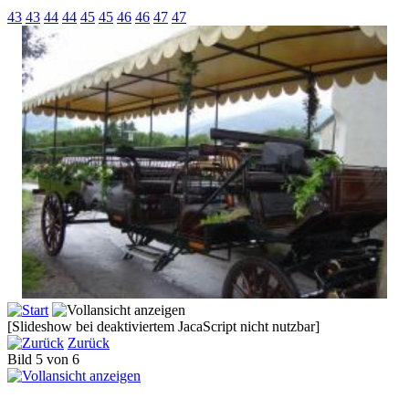
43
43
44
44
45
45
46
46
47
47
[Slideshow bei deaktiviertem JacaScript nicht nutzbar]
Zurück
Bild 5 von 6