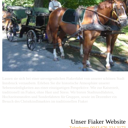
Lassen sie sich bei einer unvergesslichen Fiakerfahrt von unserer schönen Stadt
Innsbruck verzaubern. Erleben Sie die historische Atmosphäre unserer
Sehenswürdigkeiten aus einer einzigartigen Perspektive. Wie zur Kaiserzeit,
traditionell im Fiaker, ohne Hast und Stress. Wir bieten Stadtrundfahrten,
Hochzeitstransfers und Sonderfahrten für Gruppen, sowie im Dezember ein
Besuch des Christkindlmarktes im traditionellen Fiaker
Unser Fiaker Website
Telephone: 0043 676 334 3173