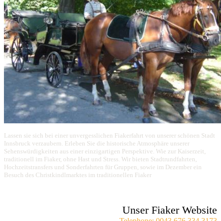
Lassen sie sich bei einer unvergesslichen Fiakerfahrt von unserer schönen Stadt
Innsbruck verzaubern. Erleben Sie die historische Atmosphäre unserer
Sehenswürdigkeiten aus einer einzigartigen Perspektive. Wie zur Kaiserzeit,
traditionell im Fiaker, ohne Hast und Stress. Wir bieten Stadtrundfahrten,
Hochzeitstransfers und Sonderfahrten für Gruppen, sowie im Dezember ein
Besuch des Christkindlmarktes im traditionellen Fiaker
Unser Fiaker Website
Telephone: 0043 676 334 3173