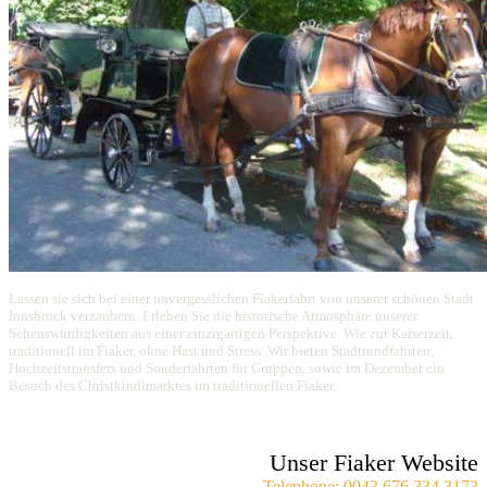
Lassen sie sich bei einer unvergesslichen Fiakerfahrt von unserer schönen Stadt
Innsbruck verzaubern. Erleben Sie die historische Atmosphäre unserer
Sehenswürdigkeiten aus einer einzigartigen Perspektive. Wie zur Kaiserzeit,
traditionell im Fiaker, ohne Hast und Stress. Wir bieten Stadtrundfahrten,
Hochzeitstransfers und Sonderfahrten für Gruppen, sowie im Dezember ein
Besuch des Christkindlmarktes im traditionellen Fiaker
Unser Fiaker Website
Telephone: 0043 676 334 3173